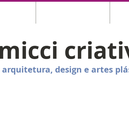
SAS PRODUÇÕES
BIKEBOARD, SUPORTE DE BICICLETA
MODEL
micci criat
 arquitetura, design e artes plá