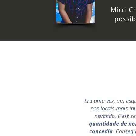
Micci C
possib
Era uma vez, um esqu
nos locais mais in
nevando. E ele s
quantidade de no
concedia
. Consequ