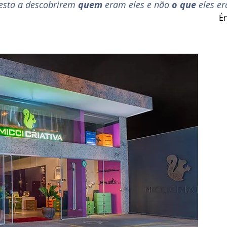
resta a descobrirem
quem
eram eles e não
o que
eles e
Ér